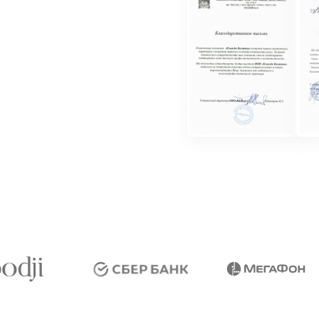
Клининг бизнес-центра представляет
и уходу за общественными и офисны
предприятии. Важным аспектом подде
ы
в бизнес-центре является профессио
на создание комфортной и представи
для арендаторов и посетителей. Чем 
Бизнес-центр включает в себя множе
холлов, коридоров, лифтов и других
требующих регулярного ухода и чист
В бизнес-центре часто присутствуют 
зоны отдыха, торговые зоны, кафе и