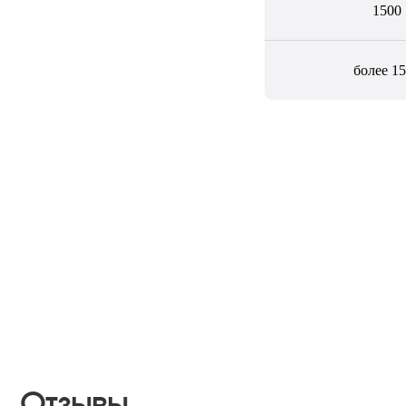
1500
более 1
Отзывы
Мы ценим вас и в ответ благодарим всех
Клиентов за выбор нас – CleanUp Company!