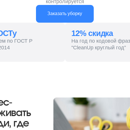
у
12% скидка
 ГОСТ Р
На год по кодовой фразе
"CleanUp круглый год”
ать
где
ки