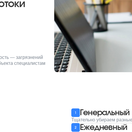
загрязнений
 специалистам
Генеральный
Тщательно убираем разные виды загрязне
Ежедневный
Постоянный контроль чистоты офисов и 
Послеремонтный
Устранение масштабной грязи после стро