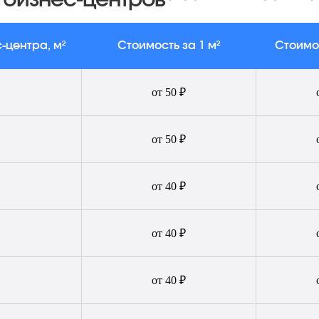
бизнес-центров
-центра, м²
Стоимость за 1 м²
Стоимо
от 50 ₽
от 50 ₽
от 40 ₽
В таблице приведены ориентировочные
ены. За подобным расчетом обращайтесь к
от 40 ₽
нашему менеджеру
от 40 ₽
Написать менеджеру