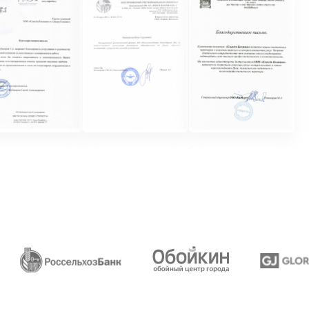
 собой комплексный подход к уборке
ми зонами в многофункциональном
ржания уровня чистоты и порядка
нальная уборка, направленная
тельной рабочей среды
отличается клининг бизнес-центра:
ство офисов, конференц-залов,
 общественных пространств,
ки
специфические области, такие как
ли рестораны, требующие особого