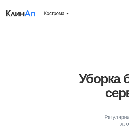
Кострома
Уборка би
сервис
Регулярная убор
за объект