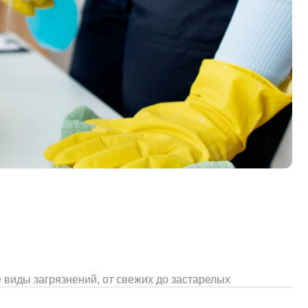
ний, от свежих до застарелых
коридоров
ительства или ремонта