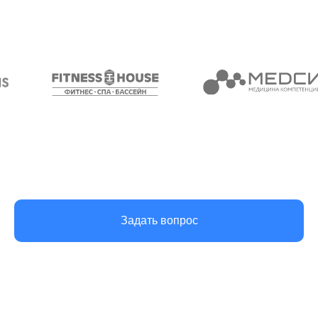
Услуги
О нас
Новости
Уборка офисов
Уборка коммерческих
Вакансии
помещений
Контакты
Уборка квартир
Химчистка мебели
Мойка и химчистка
Уборка территории
Задать вопрос
+7 (953) 666-66-41
пн-пт с 9:00 до 18:00
kostroma@cleanupcompany.ru