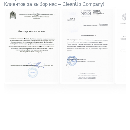
Оставить заявку
+7 (953) 666-66-41
пн-gn с 09:00 до 18:00
Кострома, ул. Московская, д. 55
kostroma@cleanupcompany.ru