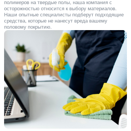
Clean
Up
Company –
качественные услуги от
команды профессионалов
Мы берем на себя вопросы чистоты, чтобы вашим
клиентам было приятно к вам возвращаться
Профессиональные
чистящие средства
Используем защитные полимеры от ведущих
производителей средств для поддержания
чистоты, которые показывают наибольшую
эффективность применения
Квалифицированный
персонал
Нанесением полимеров и чисткой полов
занимаются исключительно обученные и
прошедшие длительную практику сотрудники