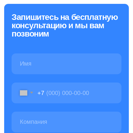
Кострома, ул. Московская, д. 55
Никаких роботов — задайте вопрос
и получите быстрый ответ от человека
Создали и продвигаем сайт
в агентстве маркетинга
Политика конфиденциальности
© 2013-2026 Клининговая компания «КлинАп
Кострома» — в борьбе за чистоту
ОГРН: 1124437000390
ИНН: 4414014340